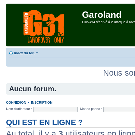
Garoland
Club 4x4 réservé á la marque á l'ova
Index du forum
Nous som
Aucun forum.
CONNEXION
•
INSCRIPTION
Nom d’utilisateur :
Mot de passe :
QUI EST EN LIGNE ?
Au total, il y a
3
utilisateurs en ligne