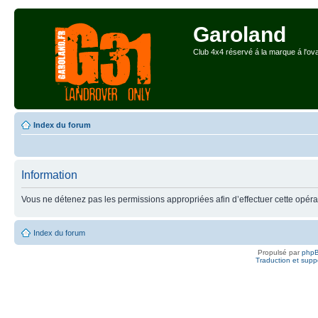
Garoland
Club 4x4 réservé á la marque á l'ova
Index du forum
Information
Vous ne détenez pas les permissions appropriées afin d’effectuer cette opéra
Index du forum
Propulsé par
php
Traduction et suppo