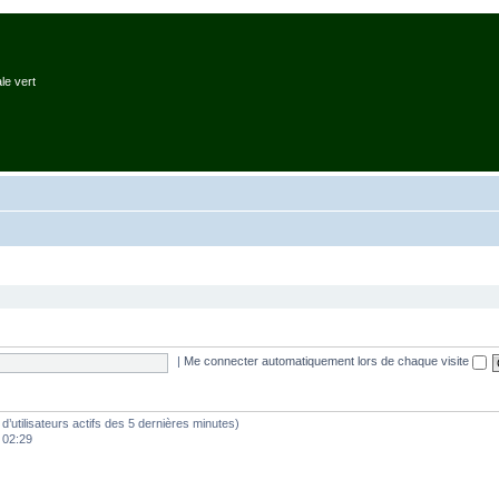
le vert
|
Me connecter automatiquement lors de chaque visite
e d’utilisateurs actifs des 5 dernières minutes)
, 02:29