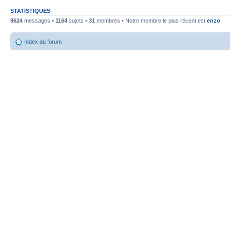
STATISTIQUES
9624
messages •
1164
sujets •
31
membres • Notre membre le plus récent est
enzo
Index du forum