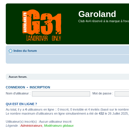
Garoland
Club 4x4 réservé á la marque á l'ova
Index du forum
Aucun forum.
CONNEXION
•
INSCRIPTION
Nom d’utilisateur :
Mot de passe :
QUI EST EN LIGNE ?
Au total, il y a
4
utilisateurs en ligne :: 0 inscrit, 0 invisible et 4 invités (basé sur le nombr
Le nombre maximum d’utilisateurs en ligne simultanément a été de
432
le 26 Juillet 2025
Utilisateur(s) inscrit(s) : Aucun utilisateur inscrit
Légende :
Administrateurs
,
Modérateurs globaux