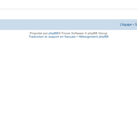
L’équipe
•
S
Propulsé par
phpBB
® Forum Software © phpBB Group
Traduction et support en français
•
Hébergement phpBB