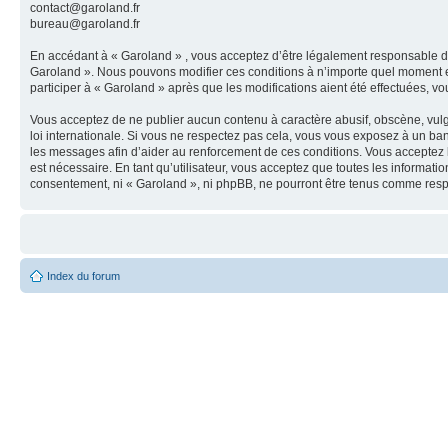
contact@garoland.fr
bureau@garoland.fr
En accédant à « Garoland » , vous acceptez d’être légalement responsable des
Garoland ». Nous pouvons modifier ces conditions à n’importe quel moment et
participer à « Garoland » après que les modifications aient été effectuées, v
Vous acceptez de ne publier aucun contenu à caractère abusif, obscène, vulga
loi internationale. Si vous ne respectez pas cela, vous vous exposez à un ba
les messages afin d’aider au renforcement de ces conditions. Vous acceptez le
est nécessaire. En tant qu’utilisateur, vous acceptez que toutes les informat
consentement, ni « Garoland », ni phpBB, ne pourront être tenus comme resp
Index du forum