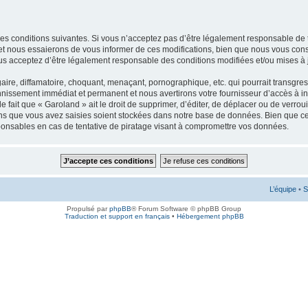
 conditions suivantes. Si vous n’acceptez pas d’être légalement responsable de tou
 nous essaierons de vous informer de ces modifications, bien que nous vous conse
ous acceptez d’être légalement responsable des conditions modifiées et/ou mises à 
ire, diffamatoire, choquant, menaçant, pornographique, etc. qui pourrait transgress
nnissement immédiat et permanent et nous avertirons votre fournisseur d’accès à in
 fait que « Garoland » ait le droit de supprimer, d’éditer, de déplacer ou de verro
ions que vous avez saisies soient stockées dans notre base de données. Bien que cet
onsables en cas de tentative de piratage visant à compromettre vos données.
L’équipe
•
S
Propulsé par
phpBB
® Forum Software © phpBB Group
Traduction et support en français
•
Hébergement phpBB