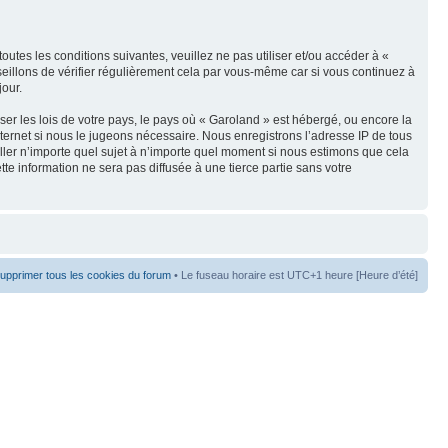
tes les conditions suivantes, veuillez ne pas utiliser et/ou accéder à «
illons de vérifier régulièrement cela par vous-même car si vous continuez à
jour.
er les lois de votre pays, le pays où « Garoland » est hébergé, ou encore la
ternet si nous le jugeons nécessaire. Nous enregistrons l’adresse IP de tous
uiller n’importe quel sujet à n’importe quel moment si nous estimons que cela
te information ne sera pas diffusée à une tierce partie sans votre
upprimer tous les cookies du forum
• Le fuseau horaire est UTC+1 heure [Heure d’été]